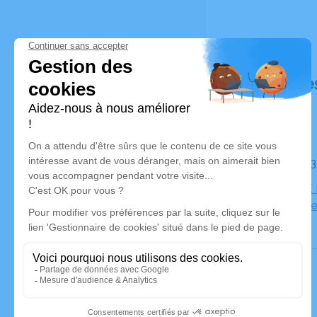
Déroulé de
Le jeudi 
PAROISSE 
69400 Vill