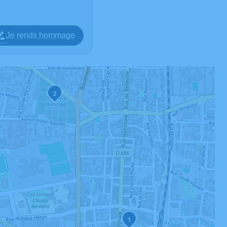
Je rends hommage
2
1