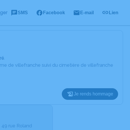
ager
SMS
Facebook
E-mail
Lien
ré
.
ame de villefranche suivi du cimetière de villefranche
Je rends hommage
49 rue Roland